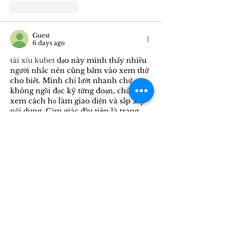
Like
Reply
Guest
6 days ago
tài xỉu kubet
 dạo này mình thấy nhiều 
người nhắc nên cũng bấm vào xem thử 
cho biết. Mình chỉ lướt nhanh chứ 
không ngồi đọc kỹ từng đoạn, chủ yếu 
xem cách họ làm giao diện và sắp xếp 
nội dung. Cảm giác đầu tiên là trang 
nhìn gọn gàng, chữ dễ nhìn, kéo xuống 
không bị rối vì mỗi phần tách ra khá 
rõ. Có đoạn họ nhắc dữ liệu giao dịch 
được mã hóa 256-bit nên mình…
Show More
Like
Reply
Guest
6 days ago