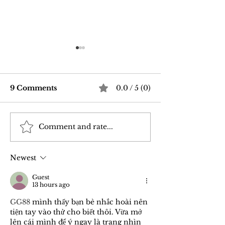
9 Comments
0.0 / 5 (0)
Comment and rate...
Good Vibrations Store
Navigating In
SF: My 2026 First-
Sex Laws: Wh
Person Guide
Need to Kno
Newest
Guest
13 hours ago
GG88
 mình thấy bạn bè nhắc hoài nên 
tiện tay vào thử cho biết thôi. Vừa mở 
lên cái mình để ý ngay là trang nhìn 