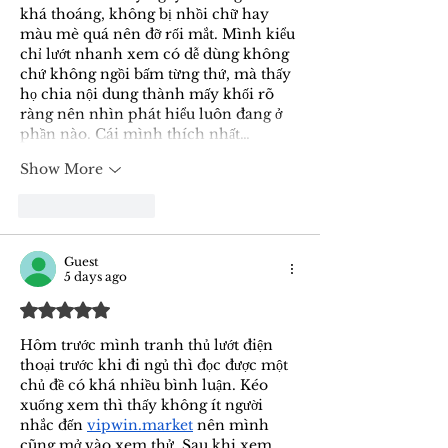
khá thoáng, không bị nhồi chữ hay 
màu mè quá nên đỡ rối mắt. Mình kiểu 
chỉ lướt nhanh xem có dễ dùng không 
chứ không ngồi bấm từng thứ, mà thấy 
họ chia nội dung thành mấy khối rõ 
ràng nên nhìn phát hiểu luôn đang ở 
phần nào. Cái mình thích nhất…
Show More
Like
Reply
Guest
5 days ago
Rated 5 out of 5 stars.
Hôm trước mình tranh thủ lướt điện 
thoại trước khi đi ngủ thì đọc được một 
chủ đề có khá nhiều bình luận. Kéo 
xuống xem thì thấy không ít người 
nhắc đến 
vipwin.market
 nên mình 
cũng mở vào xem thử. Sau khi xem 