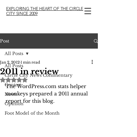
EXPLORING THE HEART OF THE CIRCLE
CITY SINCE 2009
Post
All Posts
Jan 2, 2012
1 min read
All Posts
2011 in review
Circle City News Commentary
Rated NaN out of 5 stars.
Contest
The WordPress.com stats helper 
monkeys prepared a 2011 annual 
News
report for this blog.
Opinion
Foot Model of the Month